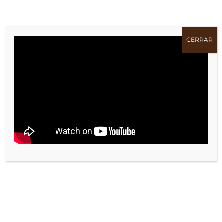
TAGS:
Césped
Flor
Flores
CERRAR
Hierba
Hoja
Hojas
Jardín
Plantas
Prado
Siega
COMPARTE !!
Facebook
X
Bluesky
Reddit
LinkedIn
WhatsApp
Telegram
Tumblr
Pinterest
Xing
Email