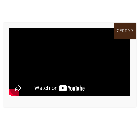
TAGS:
Archivador
Carpeta
Cartón
Clasificador
CERRAR
Cuaderno
Escritorio
Escritura
Fichero
Libro
Papel
Portafolios
Revista
COMPARTE !!
Facebook
X
Bluesky
Reddit
LinkedIn
WhatsApp
Telegram
Tumblr
Pinterest