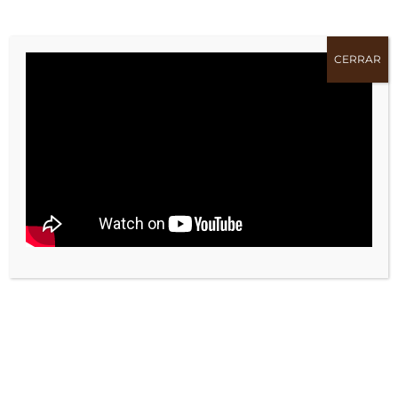
CERRAR
El contenedor marrón en
Piélagos: interés ciudadano,
participación desigual y
dudas sobre la separación de
residuos orgánicos
El proyecto “El Marrón está de moda”,
impulsado por Cantabria Circular, continúa
su despliegue en Piélagos con nuevas
acciones de sensibilización sobre el uso del
contenedor marrón. La última jornada,
celebrada el 19 de abril en Parbayón y
Mortera, confirma una tendencia relevante: la